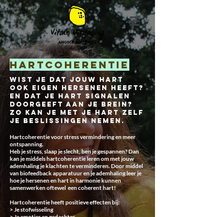
hartcoherentie
Wist je dat jouw hart
ook eigen hersenen heeft?
En dat je hart signalen
doorgeeft aan je brein?
Zo kan je met je hart zelf
je beslissingen nemen.
Hartcoherentie voor stress vermindering en meer
ontspanning.
Heb je stress, slaap je slecht, ben je gespannen? Dan
kan je middels hartcoherentie leren om met jouw
ademhaling je klachten te verminderen. Door middel
van biofeedback apparatuur en je ademhaling leer je
hoe je hersenen en hart in harmonie kunnen
samenwerken oftewel een coherent hart!
Hartcoherentie heeft positieve effecten bij:
> Je stofwisseling
> Je emoties en gedachtes