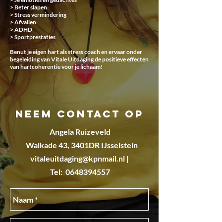
> Beter slapen
> Stress vermindering
> Afvallen
> ADHD
> Sportprestaties
Benut je eigen hart als stress coach en ervaar onder
begeleiding van Vitale Uitdaging de positieve effecten
van hartcoherentie voor je lichaam!
neem contact op
Angela Ruizeveld
Walkade 43, 3401DR IJsselstein
vitaleuitdaging@kpnmail.nl |
Tel: 0648394557