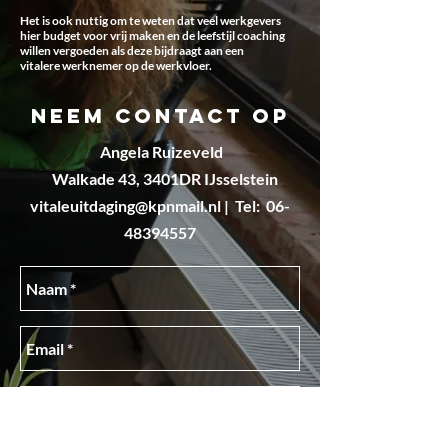
Het is ook nuttig om te weten dat veel werkgevers
hier budget voor vrij maken en de leefstijl coaching
willen vergoeden als deze bijdraagt aan een
vitalere
werknemer op de werkv
loer.
neem contact op
Angela Ruizeveld
Walkade 43, 3401DR IJsselstein
vitaleuitdaging@kpnmail.nl | Tel: 06-
48394557