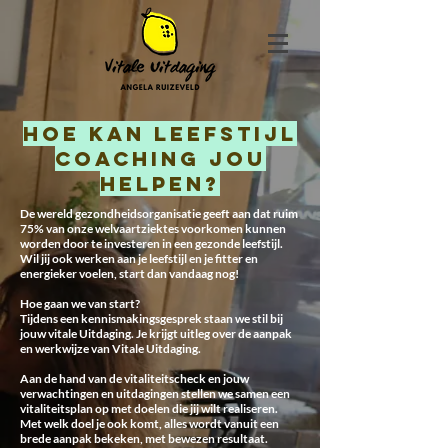
Hoe kan leefstijl
coaching jou
helpen?
De wereld gezondheidsorganisatie geeft aan dat ruim
75% van onze welvaartziektes voorkomen kunnen
worden door te investeren in een gezonde leefstijl.
Wil jij ook werken aan je leefstijl en je fitter en
energieker voelen, start dan vandaag nog!
Hoe gaan we van start?
Tijdens een kennismakingsgesprek staan we stil bij
jouw vitale Uitdaging. Je krijgt uitleg over de aanpak
en werkwijze van Vitale Uitdaging.
Aan de hand van de vitaliteitscheck en jouw
verwachtingen en uitdagingen stellen we samen een
vitaliteitsplan op met doelen die jij wilt realiseren.
Met welk doel je ook komt, alles wordt vanuit een
brede aanpak bekeken, met bewezen resultaat.